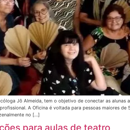
óloga Jô Almeida, tem o objetivo de conectar as alunas ao
 profissional. A Oficina é voltada para pessoas maiores de
nzenalmente no […]
ições para aulas de teatro