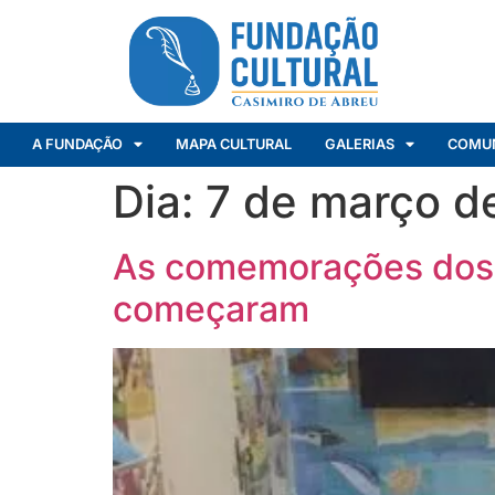
A FUNDAÇÃO
MAPA CULTURAL
GALERIAS
COMU
Dia:
7 de março d
As comemorações dos 
começaram