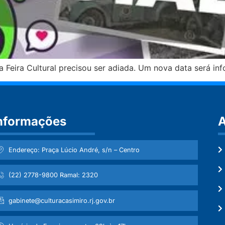
 Feira Cultural precisou ser adiada. Um nova data será in
nformações
A
Endereço: Praça Lúcio André, s/n – Centro
(22) 2778-9800 Ramal: 2320
gabinete@culturacasimiro.rj.gov.br