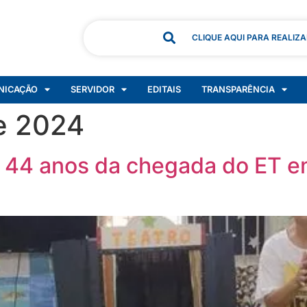
CLIQUE AQUI PARA REALIZ
NICAÇÃO
SERVIDOR
EDITAIS
TRANSPARÊNCIA
e 2024
44 anos da chegada do ET em