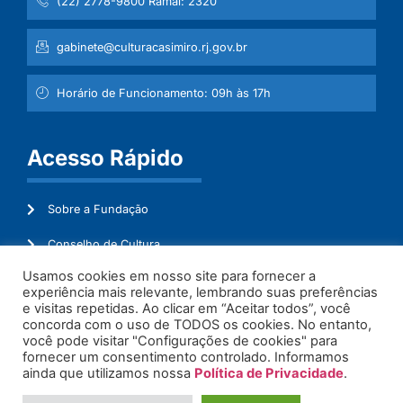
(22) 2778-9800 Ramal: 2320
gabinete@culturacasimiro.rj.gov.br
Horário de Funcionamento: 09h às 17h
Acesso Rápido
Sobre a Fundação
Conselho de Cultura
Usamos cookies em nosso site para fornecer a
Mapeamento Cultural
experiência mais relevante, lembrando suas preferências
e visitas repetidas. Ao clicar em “Aceitar todos”, você
Transparência
concorda com o uso de TODOS os cookies. No entanto,
você pode visitar "Configurações de cookies" para
Ouvidoria
fornecer um consentimento controlado. Informamos
ainda que utilizamos nossa
Política de Privacidade
.