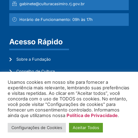
gabinete@culturacasimiro.rj.gov.br
Horário de Funcionamento: 09h às 17h
Acesso Rápido
Sobre a Fundação
Conselho de Cultura
Usamos cookies em nosso site para fornecer a
Mapeamento Cultural
experiência mais relevante, lembrando suas preferências
e visitas repetidas. Ao clicar em “Aceitar todos”, você
Transparência
concorda com o uso de TODOS os cookies. No entanto,
você pode visitar "Configurações de cookies" para
Ouvidoria
fornecer um consentimento controlado. Informamos
ainda que utilizamos nossa
Política de Privacidade
.
Configurações de Cookies
Aceitar Todos
© 2026. Todos os Direitos Reservados.