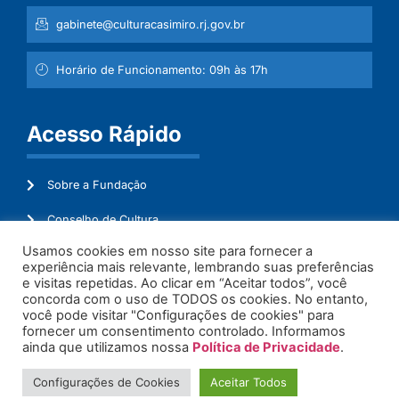
gabinete@culturacasimiro.rj.gov.br
Horário de Funcionamento: 09h às 17h
Acesso Rápido
Sobre a Fundação
Conselho de Cultura
Usamos cookies em nosso site para fornecer a
Mapeamento Cultural
experiência mais relevante, lembrando suas preferências
e visitas repetidas. Ao clicar em “Aceitar todos”, você
Transparência
concorda com o uso de TODOS os cookies. No entanto,
você pode visitar "Configurações de cookies" para
Ouvidoria
fornecer um consentimento controlado. Informamos
ainda que utilizamos nossa
Política de Privacidade
.
Configurações de Cookies
Aceitar Todos