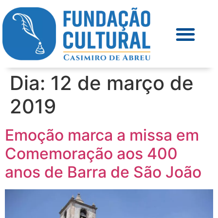
Dia:
12 de março de
2019
Emoção marca a missa em
Comemoração aos 400
anos de Barra de São João